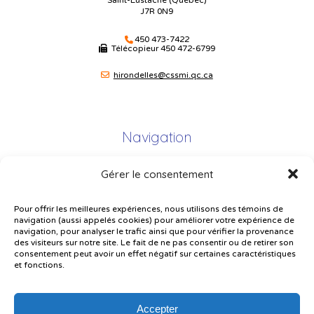
Saint-Eustache (Québec)
J7R 0N9
450 473-7422
Télécopieur
450 472-6799
hirondelles@cssmi.qc.ca
Navigation
Gérer le consentement
Plan du site
Portail Parents
Pour offrir les meilleures expériences, nous utilisons des témoins de
navigation (aussi appelés cookies) pour améliorer votre expérience de
Plainte – service à l’élève
navigation, pour analyser le trafic ainsi que pour vérifier la provenance
des visiteurs sur notre site. Le fait de ne pas consentir ou de retirer son
Politique de confidentialité
consentement peut avoir un effet négatif sur certaines caractéristiques
et fonctions.
Accepter