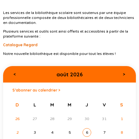
Les services de la bibliothèque scolaire sont soutenus par une équipe
professionnelle composée de deux bibliothécaires et de deux techniciens
en documentation.
Plusieurs services et outils sont ainsi offerts et accessibles à partir de la
plateforme suivante :
Catalogue Regard
Notre nouvelle bibliothèque est disponible pour tout les élèves !
août 2026
<
>
S’abonner au calendrier >
D
L
M
M
J
V
S
26
27
28
29
30
31
1
2
3
4
5
6
7
8